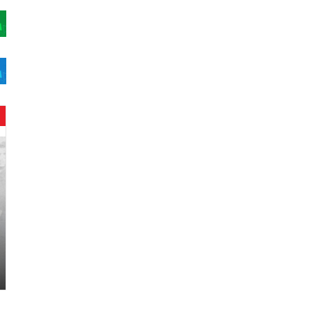
ح
ن
ي
ن
ب
ا
ر
و
د
.
.
ص