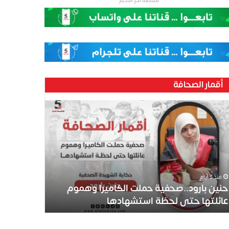
لمتابعة اخر الاخبار
أقمار الصحافة
منذ 3 أيام
حنين بارود..صحفية حملت الكاميرا وهموم
عائلتها حتى لحظة استشهادها