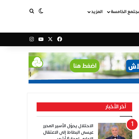
بحث عن
الوضع المظلم
جتمع الخامسة
المزيد
‫X
فيسبوك
‫YouTube
انستقرام
آخر الأخبار
الاحتلال يحوّل الأسير المحرر
عيسى البطاط إلى الاعتقال
الإداري لمدة 6 أشهر