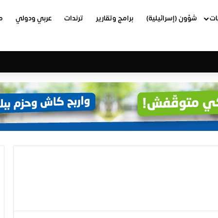
ات
شؤون (إسرائيلية)
برامج وتقارير
ترندات
عربي ودولي
م