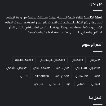
ي
من نحن
ة
ح
م
شبكة الخامسة للأنباء
شبكة إعلامية مهنية مستقلة، مرخصة من وزارة الإعلام،
ل
تعمل على نشر الأخبار والمستجدات والاحداث على مدار الساعة عبر منصات الإعلام
ت
الرقمي وموقعاً رسميا يعمل وفقاً للرؤية والمحتوى الفلسطيني وتهتم بالشأن
ا
الداخلي والمحلي والإعلام وفق سياسة الحيادية والموضوعية.
ل
ك
أهم الوسوم
ا
م
ي
#اسرائيل
#الاحتلال
#الاحتلال_الإسرائيلي
#الضفة_الغربية
ر
ا
#العدوان_الاسرائيلي
#حرب_غزة
#صفقة_تبادل
#طوفان_الأقصى
و
#غزة
#فلسطين
#قطاع_غزة
alkhamisa
احتلال
ه
م
اسرائيل
حماس
غزة
فلسطين
نتنياهو
و
م
ع
اتصل بنا
ا