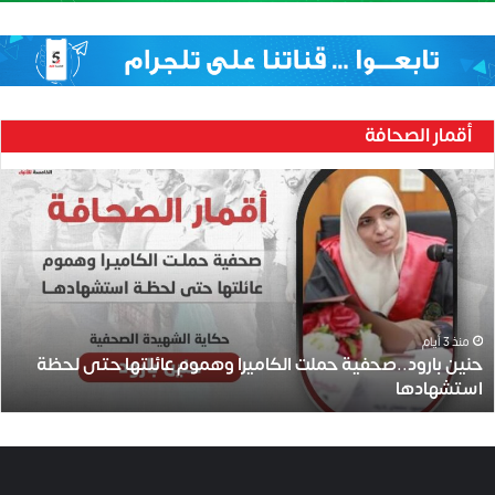
أقمار الصحافة
ح
ن
ي
ن
ب
ا
ر
و
منذ 3 أيام
حنين بارود..صحفية حملت الكاميرا وهموم عائلتها حتى لحظة
د
استشهادها
.
.
ص
ح
ف