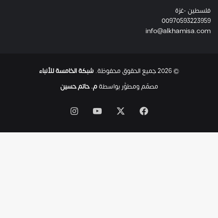
ئ
فلسطين -غزة
ل
00970593223959
ت
info@alkhamisa.com
ه
ا
ح
ت
© 2026 جميع الحقوق محفوظة.
شبكة الخامسة للأنباء
ى
ل
مصمّم ومطوَّر بواسطة
م. حاتم حسين
ح
ظ
‫X
فيسبوك
‫YouTube
انستقرام
ة
ا
س
ت
ش
ه
ا
د
ه
ا