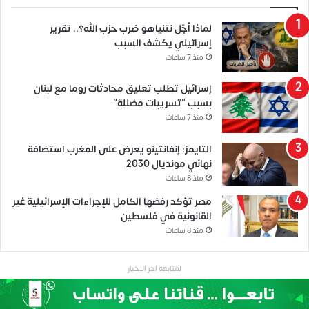
لماذا أجّل نتنياهو ضرب حزب الله؟.. تقرير
إسرائيلي يكشف السبب
منذ 7 ساعات
إسرائيل تطلب تعليق محادثات روما مع لبنان
بسبب “تسريبات مضللة”
منذ 7 ساعات
التايمز: إنفانتينو يعرض على المغرب استضافة
نهائي مونديال 2030
منذ 8 ساعات
مصر تؤكد رفضها الكامل للإجراءات الإسرائيلية غير
القانونية في فلسطين
منذ 8 ساعات
لمتابعة اخر الاخبار