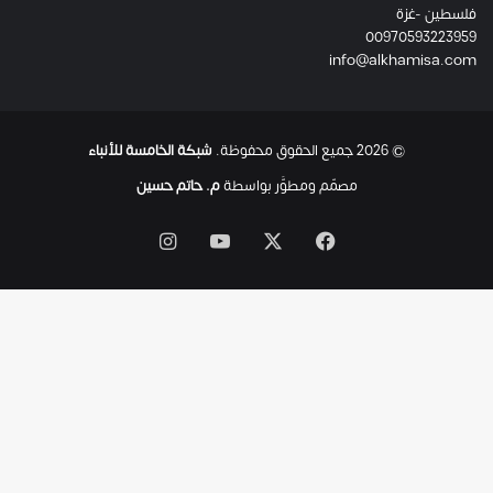
فلسطين -غزة
ل
00970593223959
ت
info@alkhamisa.com
ه
ا
ح
ت
© 2026 جميع الحقوق محفوظة.
شبكة الخامسة للأنباء
ى
ل
مصمّم ومطوَّر بواسطة
م. حاتم حسين
ح
ظ
‫X
فيسبوك
‫YouTube
انستقرام
ة
ا
س
ت
ش
ه
ا
د
ه
ا