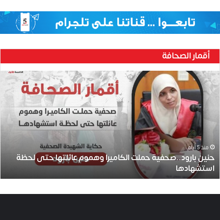
أقمار الصحافة
ح
ن
ي
ن
ب
ا
ر
و
منذ 5 أيام
حنين بارود..صحفية حملت الكاميرا وهموم عائلتها حتى لحظة
د
استشهادها
.
.
ص
ح
ف
ي