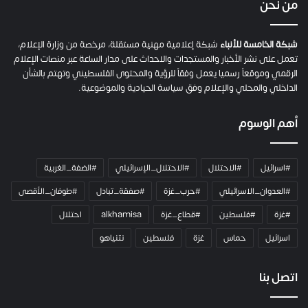
من نحن
ة
ح
م
شبكة الخامسة للأنباء
شبكة إعلامية مهنية مستقلة، مرخصة من وزارة الإعلام،
ل
تعمل على نشر الأخبار والمستجدات والاحداث على مدار الساعة عبر منصات الإعلام
ت
الرقمي وموقعاً رسميا يعمل وفقاً للرؤية والمحتوى الفلسطيني وتهتم بالشأن
ا
الداخلي والمحلي والإعلام وفق سياسة الحيادية والموضوعية.
ل
ك
أهم الوسوم
ا
م
ي
#اسرائيل
#الاحتلال
#الاحتلال_الإسرائيلي
#الضفة_الغربية
ر
ا
#العدوان_الاسرائيلي
#حرب_غزة
#صفقة_تبادل
#طوفان_الأقصى
و
#غزة
#فلسطين
#قطاع_غزة
alkhamisa
احتلال
ه
م
اسرائيل
حماس
غزة
فلسطين
نتنياهو
و
م
ع
اتصل بنا
ا
ئ