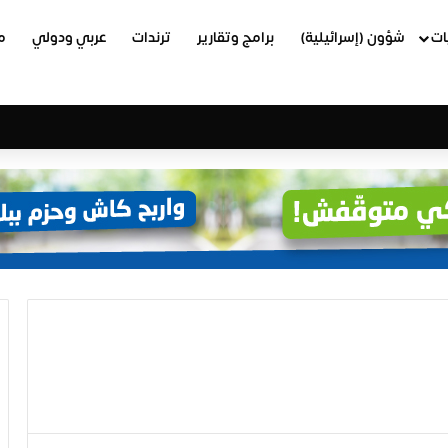
ات
شؤون (إسرائيلية)
برامج وتقارير
ترندات
عربي ودولي
م