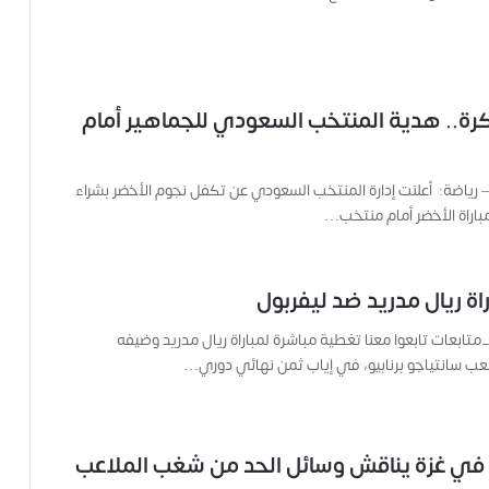
ة
ح
م
ل
ت
تذكرة.. هدية المنتخب السعودي للجماهير أمام
ا
ل
ك
ا
 – رياضة: أعلنت إدارة المنتخب السعودي عن تكفل نجوم الأخضر بشراء
م
ي
ر
ا
راة ريال مدريد ضد ليفربول
و
ه
متابعات تابعوا معنا تغطية مباشرة لمباراة ريال مدريد وضيفه
م
عب سانتياجو برنابيو، في إياب ثمن نهائي دوري…
و
م
ع
ا
ة في غزة يناقش وسائل الحد من شغب الملاعب
ئ
ل