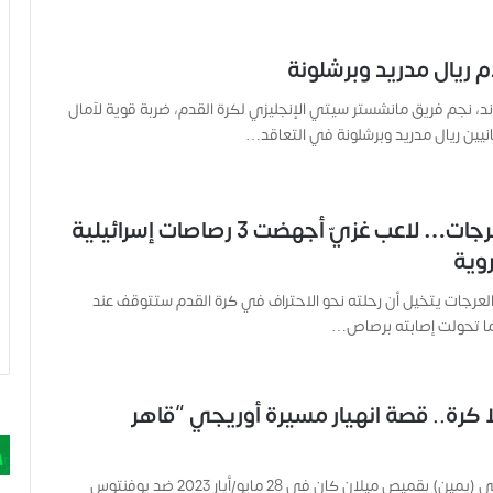
م ريال مدريد وبرشلونة
اند، نجم فريق مانشستر سيتي الإنجليزي لكرة القدم، ضربة قوية لآمال
انيين ريال مدريد وبرشلونة في التعاقد…
إبراهيم العرجات… لاعب غزيّ أجهضت 3 رصاصات إسرائيلية
روية
العرجات يتخيل أن رحلته نحو الاحتراف في كرة القدم ستتوقف عند
ا تحولت إصابته برصاص…
 بلا كرة.. قصة انهيار مسيرة أوريجي “قاهر
آخر ظهور لأوريجي (يمين) بقميص ميلان كان في 28 مايو/أيار 2023 ضد يوفنتوس