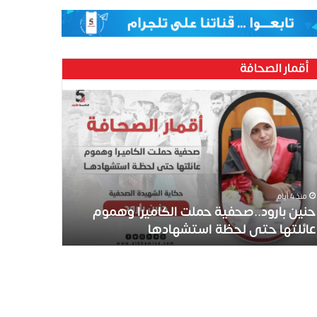
أقمار الصحافة
منذ 4 أيام
حنين بارود..صحفية حملت الكاميرا وهموم
عائلتها حتى لحظة استشهادها