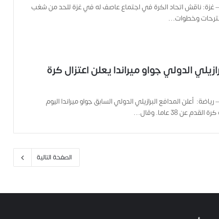
 – غزة: ناقش اتحاد الكرة في اجتماع عاصف له في غزة للحد من شغب
ت
قترحات وخطوات…
ه
ا
ح
ت
ى
رازيلي الدولي جواو ميراندا يعلن اعتزال كرة
ل
ح
ظ
 رياضة: أعلن المدافع البرازيلي الدولي السابق جواو ميراندا اليوم
ة
ا
دم عن 38 عاما. وقال…
س
ت
ش
ه
الصفحة التالية
ا
د
ه
ا