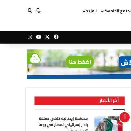
بحث عن
الوضع المظلم
جتمع الخامسة
المزيد
‫X
فيسبوك
‫YouTube
انستقرام
آخر الأخبار
محكمة إيطالية تلغي صفقة
رادار إسرائيلي لمطار في روما