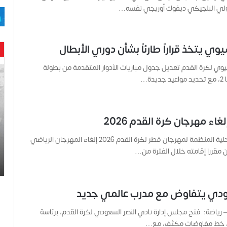
ولي البلجيكي ديفوك أوريجي نفسه…
يوي يتخذ قراراً طارئاً بشأن دوري الأبطال
آسيوي لكرة القدم تعديل جدول مباريات الأدوار المتقدمة من بطولة
ح
ة…
ن
ي
ن
ب
اء مهرجان كرة القدم 2026
ا
ر
أعلنت اللجنة المحلية المنظمة لمهرجان قطر لكرة القدم 2026 إلغاء المهرجان الرياضي
و
 مقررا إقامته خلال الفترة من…
د
.
.
ص
عودي يتفاوض مع مدرب عالمي جديد
ح
ف
 – رياضة: فتح مجلس إدارة نادي النصر السعودي لكرة القدم، برئاسة
ي
 خط مفاوضات مكثف، مع…