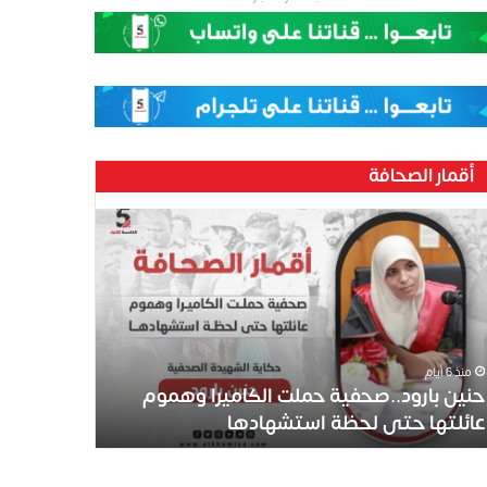
أقمار الصحافة
منذ 6 أيام
حنين بارود..صحفية حملت الكاميرا وهموم
عائلتها حتى لحظة استشهادها