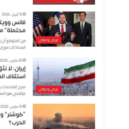
15 أبريل، 2026
فانس وويتك
محتملة” مع
عربي ودولي
من المتوقع أن ي
المحادثات مع إ
25 مارس، 2026
إيران: لا ن
استئناف ا
صرح المتحدث باسم
عربي ودولي
عراقجي هو المسؤ
15 مارس، 2026
“كوشنر” و”
الحرب؟