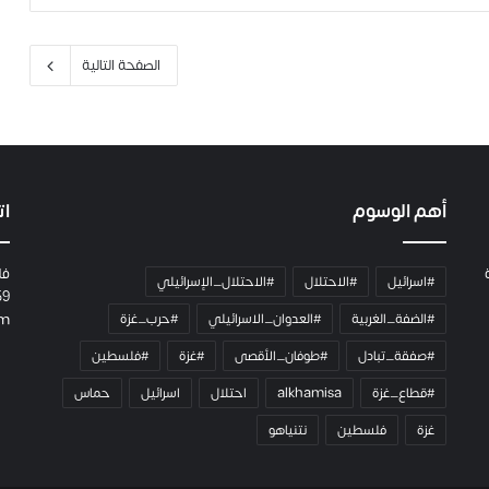
ا
الصفحة التالية
أهم الوسوم
ات
فل
#اسرائيل
#الاحتلال
#الاحتلال_الإسرائيلي
59
#الضفة_الغربية
#العدوان_الاسرائيلي
#حرب_غزة
om
#صفقة_تبادل
#طوفان_الأقصى
#غزة
#فلسطين
#قطاع_غزة
alkhamisa
احتلال
اسرائيل
حماس
غزة
فلسطين
نتنياهو