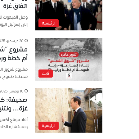
اتفاق غزة
وصل المبعوث ال
الرئيسية
إلى إسرائيل اليو
20 ديسمبر، 2025
مشروع “شرو
أم خطة ور
مشروع شروق الش
ثابت
مخطط طموح صاغت
10 نوفمبر، 2025
صحيفة: كوش
غزة… ونتني
أفاد موقع أكسيو
الرئيسية
ومستشاره الخاص