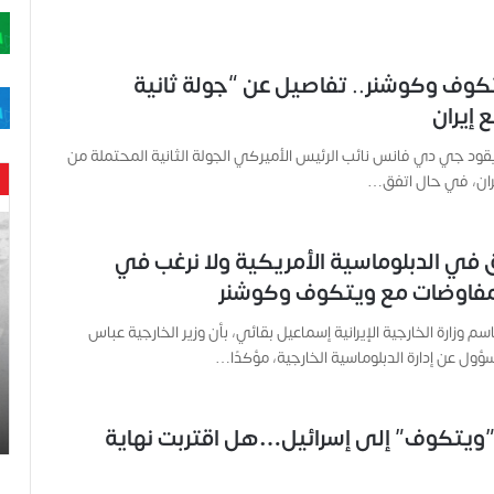
وف وكوشنر.. تفاصيل عن “جولة ثانية
 إيران
قود جي دي فانس نائب الرئيس الأميركي الجولة الثانية المحتملة من
يران، في حال اتفق…
ح
ن
ثق في الدبلوماسية الأمريكية ولا نرغب في
ي
لمفاوضات مع ويتكوف وكوشنر
ن
ب
 وزارة الخارجية الإيرانية إسماعيل بقائي، بأن وزير الخارجية عباس
ا
ول عن إدارة الدبلوماسية الخارجية، مؤكدًا…
ر
و
د
.
ويتكوف” إلى إسرائيل…هل اقتربت نهاية
.
ص