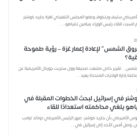
ا
ئ
أمريكي ستيف ويتكوف وعضو المجلس التنفيذي لغزة جاريد كوشنر
ل
م السبت للقاء رئيس الوزراء بنيامين نتنياهو،…
ت
ه
ا
ح
ق الشمس” لإعادة إعمار غزة – رؤية طموحة
ت
قية؟
ى
ل
مس .. تقرير خاص كشفت صحيفة وول ستريت جورنال الأمريكية عن
ح
ه إدارة الولايات المتحدة يعيد…
ظ
ة
ا
س
نر في إسرائيل لبحث الخطوات المقبلة في
ت
اهو يلغي محاكمته استعدادًا للقاء
ش
ه
س الأميركي بأن جاريد كوشنر، صهر الرئيس الأميركي دونالد ترامب
ا
، وصل أمس الأحد إلى إسرائيل في…
د
ه