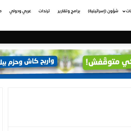
ات
شؤون (إسرائيلية)
برامج وتقارير
ترندات
عربي ودولي
م