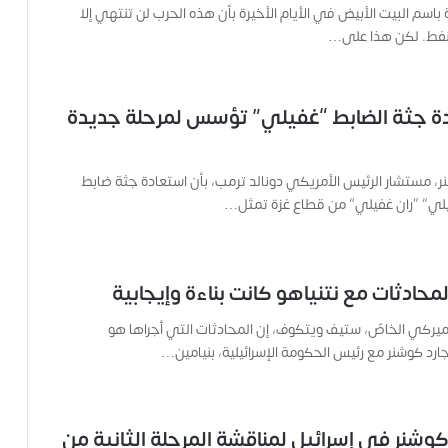
ح
اسم البيت الأبيض في الأيام الأخيرة بأن هذه الحرب لن تنتهي إلا
ف
نفط. لكن هذا على…
ي
ة
ح
م
دة جثة الضابط “غفيلي” تؤسس لمرحلة جديدة
ل
ت
ا
، مستشار الرئيس الأمريكي دونالد ترمب، بأن استعادة جثة ضابط
ل
ئيلي” “ران غفيلي” من قطاع غزة تمثل…
ك
ا
م
ي
حادثات مع نتنياهو كانت بناءة وإيجابية
ر
ا
ميركي الخاصّ، ستيف ويتكوف، إن المحادثات التي أجراها هو
و
جارد كوشنر مع رئيس الحكومة الإسرائيلية، بنيامين…
ه
م
و
م
شنر في إسرائيل لمناقشة المرحلة الثانية من
ع