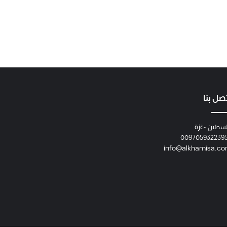
صل بنا
سطين -غزة
009705932239
info@alkhamisa.c