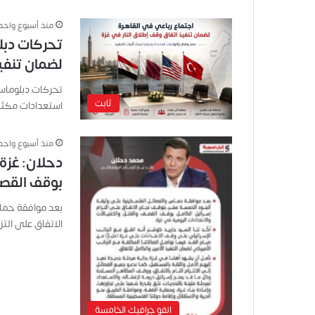
منذ أسبوع واحد
تحركات دبل
لضمان تنفي
تحركات دبلوماسي
ثابت
استعدادات مكثف
منذ أسبوع واحد
دحلان: غزة
بوقف القصف 
بعد موافقة حما
الاتفاق على الت
انفو جرافيك الخامسة