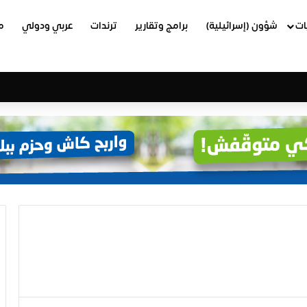
ات
شؤون (إسرائيلية)
برامج وتقارير
ترندات
عربي ودولي
م