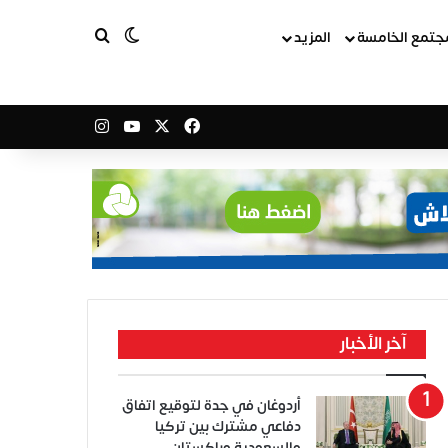
بحث عن
الوضع المظلم
جتمع الخامسة
المزيد
‫X
فيسبوك
‫YouTube
انستقرام
آخر الأخبار
أردوغان في جدة لتوقيع اتفاق
دفاعي مشترك بين تركيا
والسعودية وباكستان