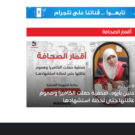
أقمار الصحافة
منذ 4 أيام
حنين بارود..صحفية حملت الكاميرا وهموم
عائلتها حتى لحظة استشهادها