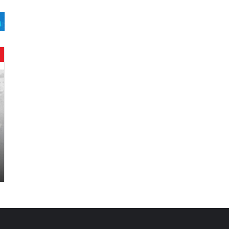
ح
ن
ي
ن
ب
ا
ر
و
د
.
.
ص
ح
ف
ي