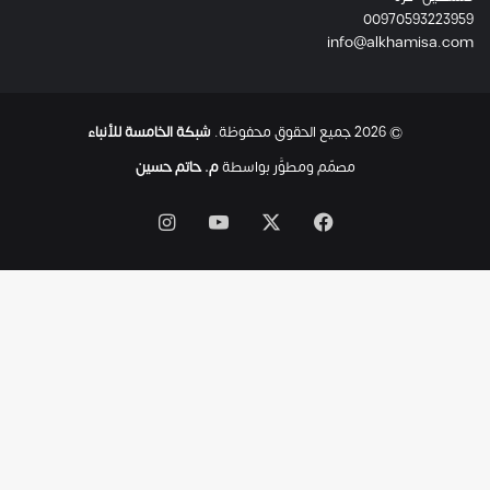
00970593223959
ت
info@alkhamisa.com
ه
ا
ح
ت
© 2026 جميع الحقوق محفوظة.
شبكة الخامسة للأنباء
ى
ل
مصمّم ومطوَّر بواسطة
م. حاتم حسين
ح
ظ
‫X
فيسبوك
‫YouTube
انستقرام
ة
ا
س
ت
ش
ه
ا
د
ه
ا