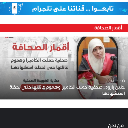
أقمار الصحافة
ح
ن
ي
ن
ب
ا
ر
و
منذ 5 أيام
حنين بارود..صحفية حملت الكاميرا وهموم عائلتها حتى لحظة
د
استشهادها
.
.
ص
ح
ف
ي
من نحن