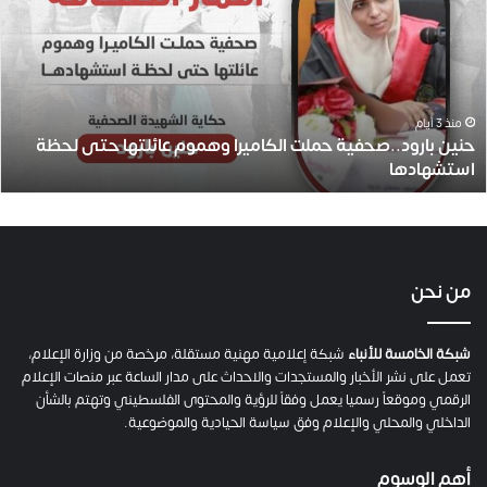
ي
ن
ب
ا
ر
و
منذ 3 أيام
حنين بارود..صحفية حملت الكاميرا وهموم عائلتها حتى لحظة
د
استشهادها
.
.
ص
ح
ف
ي
من نحن
ة
ح
م
شبكة الخامسة للأنباء
شبكة إعلامية مهنية مستقلة، مرخصة من وزارة الإعلام،
ل
تعمل على نشر الأخبار والمستجدات والاحداث على مدار الساعة عبر منصات الإعلام
ت
الرقمي وموقعاً رسميا يعمل وفقاً للرؤية والمحتوى الفلسطيني وتهتم بالشأن
ا
الداخلي والمحلي والإعلام وفق سياسة الحيادية والموضوعية.
ل
ك
أهم الوسوم