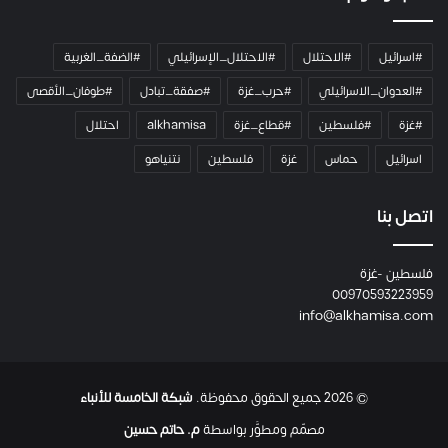
ا
م
ي
#اسرائيل
#الاحتلال
#الاحتلال_الإسرائيلي
#الضفة_الغربية
ر
ا
#العدوان_الاسرائيلي
#حرب_غزة
#صفقة_تبادل
#طوفان_الأقصى
و
#غزة
#فلسطين
#قطاع_غزة
alkhamisa
احتلال
ه
م
اسرائيل
حماس
غزة
فلسطين
نتنياهو
و
م
ع
اتصل بنا
ا
ئ
فلسطين -غزة
ل
00970593223959
ت
info@alkhamisa.com
ه
ا
ح
ت
© 2026 جميع الحقوق محفوظة.
شبكة الخامسة للأنباء
ى
ل
مصمّم ومطوَّر بواسطة
م. حاتم حسين
ح