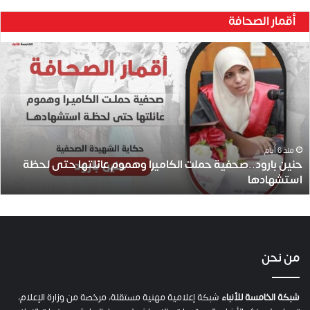
أقمار الصحافة
ح
ن
ي
ن
ب
ا
ر
و
منذ 6 أيام
حنين بارود..صحفية حملت الكاميرا وهموم عائلتها حتى لحظة
د
استشهادها
.
.
ص
ح
ف
ي
من نحن
ة
ح
م
شبكة الخامسة للأنباء
شبكة إعلامية مهنية مستقلة، مرخصة من وزارة الإعلام،