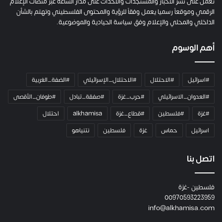
ل
تعمل على نشر الأخبار والمستجدات والاحداث على مدار الساعة عبر منصات الإعلام
ت
الرقمي وموقعاً رسميا يعمل وفقاً للرؤية والمحتوى الفلسطيني وتهتم بالشأن
ا
الداخلي والمحلي والإعلام وفق سياسة الحيادية والموضوعية.
ل
ك
أهم الوسوم
ا
م
ي
#اسرائيل
#الاحتلال
#الاحتلال_الإسرائيلي
#الضفة_الغربية
ر
ا
#العدوان_الاسرائيلي
#حرب_غزة
#صفقة_تبادل
#طوفان_الأقصى
و
#غزة
#فلسطين
#قطاع_غزة
alkhamisa
احتلال
ه
م
اسرائيل
حماس
غزة
فلسطين
نتنياهو
و
م
ع
اتصل بنا
ا
ئ
فلسطين -غزة
ل
00970593223959
ت
info@alkhamisa.com
ه
ا