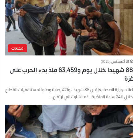
محليات
31 أغسطس، 2025
88 شهيدا خلال يوم و63,459 منذ بدء الحرب على
غزة
اعلنت وزارة الصحة بغزة ان 88 شهيدًا، و421 إصابة وصلوا لمستشفيات القطاع
خلال الـ24 ساعة الماضية. كما اشارت الى ارتفاع…