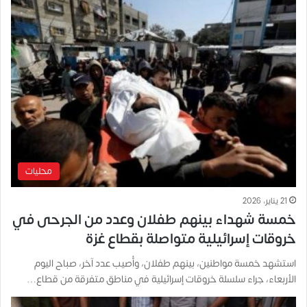
محليات
21 يناير، 2026
خمسة شهداء بينهم طفلان وعدد من الجرحى في
خروقات إسرائيلية متواصلة بقطاع غزة
استشهد خمسة مواطنين، بينهم طفلان، وأُصيب عدد آخر، صباح اليوم
الأربعاء، جراء سلسلة خروقات إسرائيلية في مناطق متفرقة من قطاع…