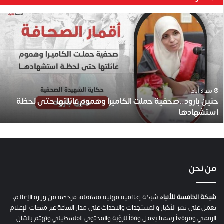
ي
من نحن
ة
ح
م
شبكة الخامسة للأنباء
شبكة إعلامية مهنية مستقلة، مرخصة من وزارة الإعلام،
ل
تعمل على نشر الأخبار والمستجدات والاحداث على مدار الساعة عبر منصات الإعلام
ت
الرقمي وموقعاً رسميا يعمل وفقاً للرؤية والمحتوى الفلسطيني وتهتم بالشأن
ا
الداخلي والمحلي والإعلام وفق سياسة الحيادية والموضوعية.
ل
ك
أهم الوسوم
ا
م
ي
#اسرائيل
#الاحتلال
#الاحتلال_الإسرائيلي
#الضفة_الغربية
ر
ا
#العدوان_الاسرائيلي
#حرب_غزة
#صفقة_تبادل
#طوفان_الأقصى
و
#غزة
#فلسطين
#قطاع_غزة
alkhamisa
احتلال
ه
م
اسرائيل
حماس
غزة
فلسطين
نتنياهو
و
م
ع
اتصل بنا
ا
ئ