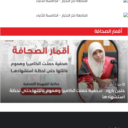
أقمار الصحافة
ح
ن
ي
ن
ب
ا
ر
و
منذ 4 أيام
حنين بارود..صحفية حملت الكاميرا وهموم عائلتها حتى لحظة
د
استشهادها
.
.
ص
ح
ف
ي