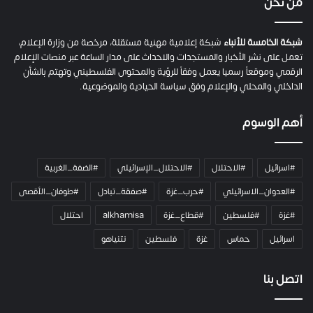
من نحن
ة
ح
م
شبكة الخامسة للأنباء
شبكة إعلامية مهنية مستقلة، مرخصة من وزارة الإعلام،
ل
تعمل على نشر الأخبار والمستجدات والاحداث على مدار الساعة عبر منصات الإعلام
ت
الرقمي وموقعاً رسميا يعمل وفقاً للرؤية والمحتوى الفلسطيني وتهتم بالشأن
ا
الداخلي والمحلي والإعلام وفق سياسة الحيادية والموضوعية.
ل
ك
أهم الوسوم
ا
م
ي
#اسرائيل
#الاحتلال
#الاحتلال_الإسرائيلي
#الضفة_الغربية
ر
ا
#العدوان_الاسرائيلي
#حرب_غزة
#صفقة_تبادل
#طوفان_الأقصى
و
#غزة
#فلسطين
#قطاع_غزة
alkhamisa
احتلال
ه
م
اسرائيل
حماس
غزة
فلسطين
نتنياهو
و
م
ع
اتصل بنا
ا
ئ