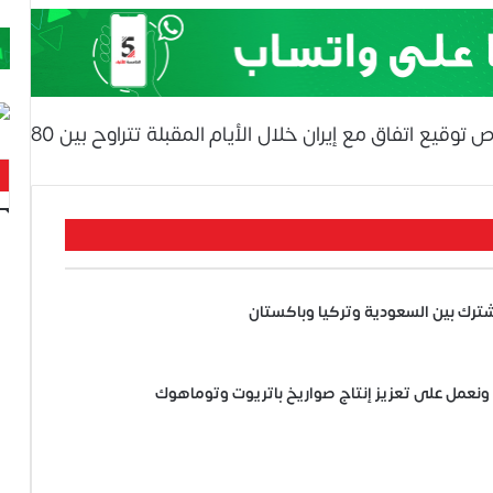
في السياق ذاته، قال مسؤول أميركي رفيع إن فرص توقيع اتفاق مع إيران خلال الأيام المقبلة تتراوح بين 80
مشترك بين السعودية وتركيا وباكستان
.. ونعمل على تعزيز إنتاج صواريخ باتريوت وتوماهوك