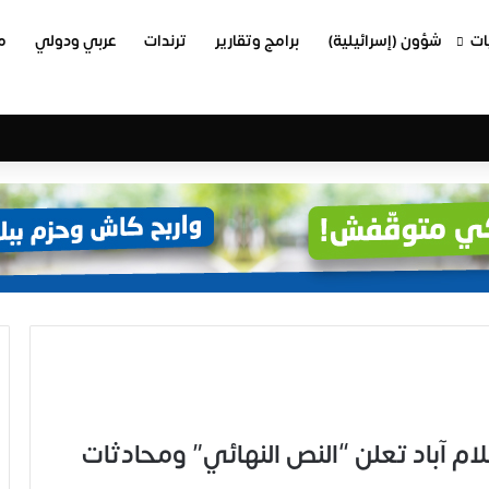
ات
شؤون (إسرائيلية)
برامج وتقارير
ترندات
عربي ودولي
م
م آباد تعلن “النص النهائي” ومحادثات