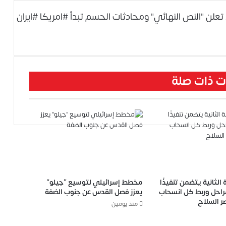
تعلن "النص النهائي" ومحادثات الحسم تبدأ
#امريكا
#ايران
ت ذات صلة
 الثانية يتضمن تنفيذًا
مخطط إسرائيلي لتوسيع “جيلو”
حل وربط كل انسحاب
يعزز فصل القدس عن جنوب الضفة
ر السلاح
منذ يومين