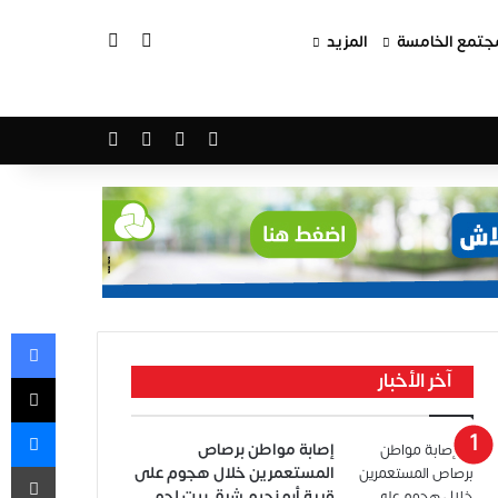
بحث عن
الوضع المظلم
جتمع الخامسة
المزيد
‫X
فيسبوك
‫YouTube
انستقرام
في
‫X
آخر الأخبار
ما
إصابة مواطن برصاص
طب
المستعمرين خلال هجوم على
قرية أبو نجيم شرق بيت لحم