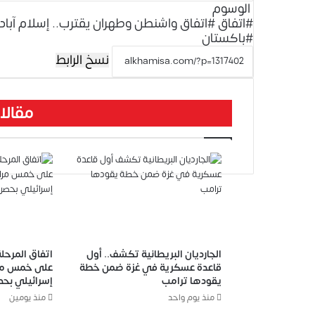
الوسوم
#اتفاق
#اتفاق واشنطن وطهران يقترب.. إسلام آباد 
#باكستان
نسخ الرابط
مقالا
الجارديان البريطانية تكشف.. أول
اتفاق المرحلة
قاعدة عسكرية في غزة ضمن خطة
على خمس مرا
يقودها ترامب
إسرائيلي بحص
منذ يوم واحد
منذ يومين