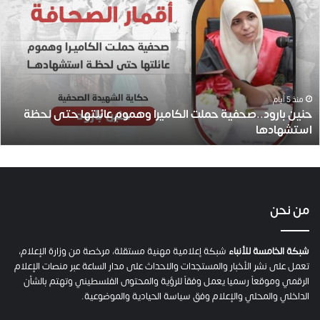
بارود..صحفية
حملت
الكاميرا
وهموم
عائلتها
حتى
لحظة
منذ 5 أيام
حنين بارود..صحفية حملت الكاميرا وهموم عائلتها حتى لحظة
استشهادها
استشهادها
من نحن
شبكة الخامسة للأنباء
شبكة إعلامية مهنية مستقلة، مرخصة من وزارة الإعلام،
تعمل على نشر الأخبار والمستجدات والاحداث على مدار الساعة عبر منصات الإعلام
الرقمي وموقعاً رسميا يعمل وفقاً للرؤية والمحتوى الفلسطيني وتهتم بالشأن
الداخلي والمحلي والإعلام وفق سياسة الحيادية والموضوعية.