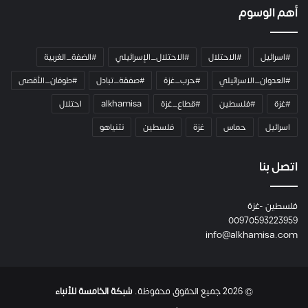
أهم الوسوم
#اسرائيل
#الاحتلال
#الاحتلال_الإسرائيلي
#الضفة_الغربية
#العدوان_الاسرائيلي
#حرب_غزة
#صفقة_تبادل
#طوفان_الأقصى
#غزة
#فلسطين
#قطاع_غزة
alkhamisa
احتلال
اسرائيل
حماس
غزة
فلسطين
نتنياهو
اتصل بنا
فلسطين -غزة
00970593223959
info@alkhamisa.com
© 2026 جميع الحقوق محفوظة.
شبكة الخامسة للأنباء