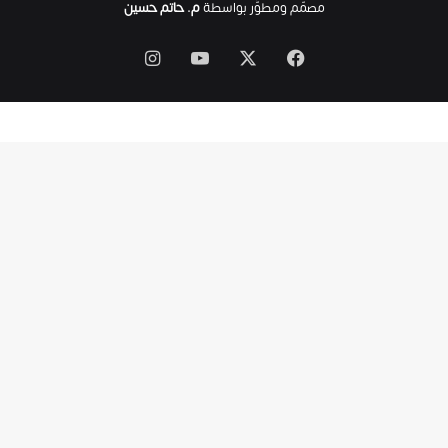
مصمّم ومطوَّر بواسطة
م. حاتم حسين
‫X
فيسبوك
‫YouTube
انستقرام