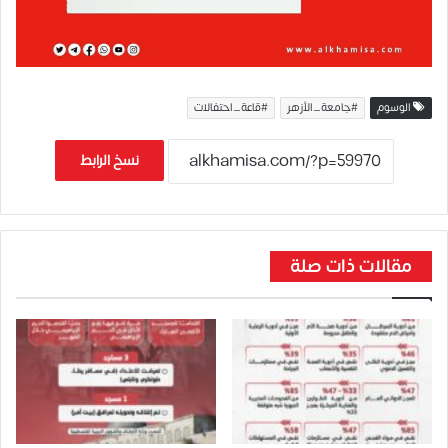
الوسوم
#جامعة_الأزهر
#قاعة_احتفالات
نسخ الرابط
مقالات ذات صلة