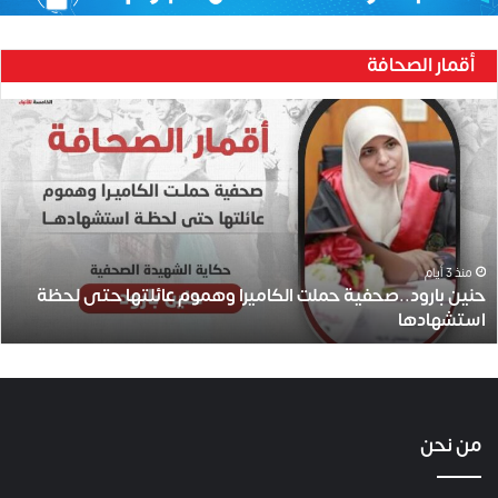
أقمار الصحافة
حنين
بارود..صحفية
حملت
الكاميرا
وهموم
عائلتها
حتى
لحظة
منذ 3 أيام
حنين بارود..صحفية حملت الكاميرا وهموم عائلتها حتى لحظة
استشهادها
استشهادها
من نحن