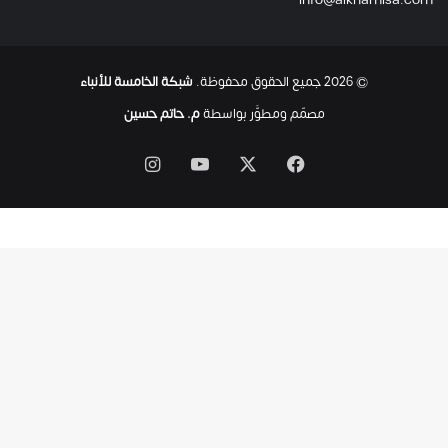
© 2026 جميع الحقوق محفوظة.
شبكة الخامسة للأنباء
مصمّم ومطوَّر بواسطة
م. حاتم حسين
‫X
فيسبوك
‫YouTube
انستقرام