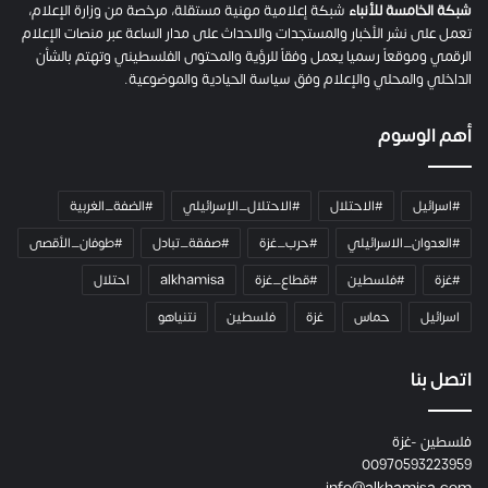
شبكة الخامسة للأنباء
شبكة إعلامية مهنية مستقلة، مرخصة من وزارة الإعلام،
تعمل على نشر الأخبار والمستجدات والاحداث على مدار الساعة عبر منصات الإعلام
الرقمي وموقعاً رسميا يعمل وفقاً للرؤية والمحتوى الفلسطيني وتهتم بالشأن
الداخلي والمحلي والإعلام وفق سياسة الحيادية والموضوعية.
أهم الوسوم
#اسرائيل
#الاحتلال
#الاحتلال_الإسرائيلي
#الضفة_الغربية
#العدوان_الاسرائيلي
#حرب_غزة
#صفقة_تبادل
#طوفان_الأقصى
#غزة
#فلسطين
#قطاع_غزة
alkhamisa
احتلال
اسرائيل
حماس
غزة
فلسطين
نتنياهو
اتصل بنا
فلسطين -غزة
00970593223959
info@alkhamisa.com