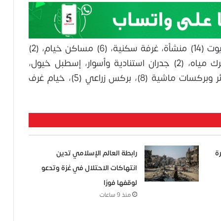
وشملت المنشآت التي تم هدمها: مساكن بيوت (14) منشأة، غرفة سكنية، (6) مساكن خيام، (2)
مساكن بركسات، (8) غرف زراعية، (2) آبار وبرك مياه، (2) جدران استنادية وأسوار، إسطبل خيول،
مغسلة سيارات (2)، منشآت تجارية (4)، حظائر وبركسات ماشية (8)، بركس زراعي (5)، خيام غرف
مدمرة
رابطة العالم الإسلامي تدين
انتهاكات الاحتلال في غزة وتدعو
لوقفها فورًا
منذ 9 ساعات