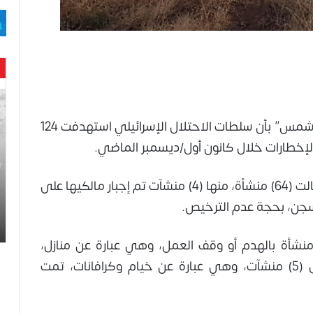
حن
با
أفاد مركز إعلام حقوق الإنسان والديمقراطية “شمس” بأن سلطات الاحتلال الإسرائيلي استهدفت 124
حم
ال
الإخطارات خلال كانون أول/ديسمبر الماضي.
وه
عا
حت
وأوضح المركز في بيان له، أن عمليات الهدم طالت (64) منشأة، منها (4) منشآت تم إجبار مالكيها على
لح
لسجن، بحجة عدم الترخيص.
اس
ار إلى أن سلطات الاحتلال أخطرت (55) منشأة بالهدم أو وقف العمل، وهي عبارة عن منازل،
ومخازن واستراح، فيما صادرت قوات الاحتلال (5) منشآت، وهي عبارة عن خيام وكرافانات، تمت