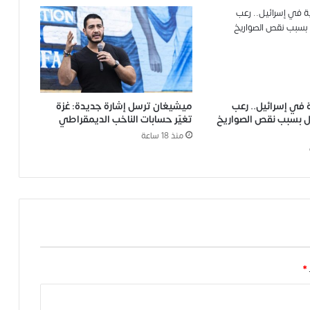
في إسرائيل.. رعب
ميشيغان ترسل إشارة جديدة: غزة
ل بسبب نقص الصواريخ
تغيّر حسابات الناخب الديمقراطي
منذ 18 ساعة
*