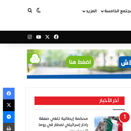
بحث عن
الوضع المظلم
جتمع الخامسة
المزيد
‫X
فيسبوك
‫YouTube
انستقرام
في
‫X
آخر الأخبار
ما
محكمة إيطالية تلغي صفقة
طب
رادار إسرائيلي لمطار في روما