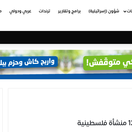
ات
شؤون (إسرائيلية)
برامج وتقارير
ترندات
عربي ودولي
م