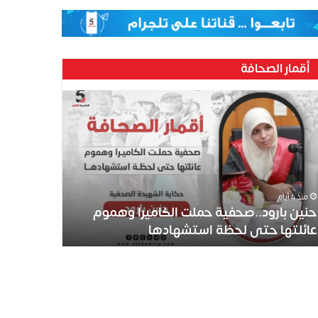
أقمار الصحافة
ين
رود..صحفية
لت
كاميرا
موم
ئلتها
ى
منذ 4 أيام
ظة
حنين بارود..صحفية حملت الكاميرا وهموم
تشهادها
عائلتها حتى لحظة استشهادها