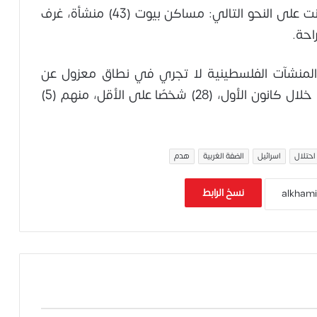
وبين المركز أن المنشآت التي تم إخطارها كانت على النحو التالي: مساكن بيوت (43) منشأة، غرف
المنشآت الفلسطينية لا تجري في نطاق معزول عن
السكان، فقد بلغ عدد السكان المتضررين منها خلال كانون الأول، (28) شخصًا على الأقل، منهم (5)
احتلال
اسرائيل
الضفة الغربية
هدم
نسخ الرابط