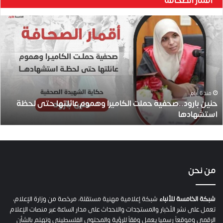
أقمار الصحافة
ح
ن
ي
ن
ب
ا
ر
و
منذ 6 أيام
حنين بارود..صحفية حملت الكاميرا وهموم عائلتها حتى لحظة
د
استشهادها
.
.
ص
ح
ف
ي
من نحن
ة
ح
م
شبكة الخامسة للأنباء
شبكة إعلامية مهنية مستقلة، مرخصة من وزارة الإعلام،
ل
تعمل على نشر الأخبار والمستجدات والاحداث على مدار الساعة عبر منصات الإعلام
ت
الرقمي وموقعاً رسميا يعمل وفقاً للرؤية والمحتوى الفلسطيني وتهتم بالشأن