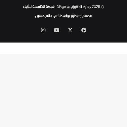
ت
© 2026 جميع الحقوق محفوظة.
شبكة الخامسة للأنباء
ى
ل
مصمّم ومطوَّر بواسطة
م. حاتم حسين
ح
ظ
‫X
فيسبوك
‫YouTube
انستقرام
ة
ا
س
ت
ش
ه
ا
د
ه
ا