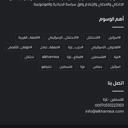
ا
الداخلي والمحلي والإعلام وفق سياسة الحيادية والموضوعية.
ل
ك
أهم الوسوم
ا
م
ي
#اسرائيل
#الاحتلال
#الاحتلال_الإسرائيلي
#الضفة_الغربية
ر
ا
#العدوان_الاسرائيلي
#حرب_غزة
#صفقة_تبادل
#طوفان_الأقصى
و
#غزة
#فلسطين
#قطاع_غزة
alkhamisa
احتلال
ه
م
اسرائيل
حماس
غزة
فلسطين
نتنياهو
و
م
ع
اتصل بنا
ا
ئ
فلسطين -غزة
ل
00970593223959
ت
info@alkhamisa.com
ه
ا
ح