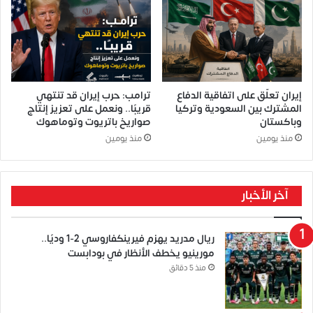
إيران تعلّق على اتفاقية الدفاع
ترامب: حرب إيران قد تنتهي
المشترك بين السعودية وتركيا
قريبًا.. ونعمل على تعزيز إنتاج
وباكستان
صواريخ باتريوت وتوماهوك
منذ يومين
منذ يومين
آخر الأخبار
ريال مدريد يهزم فيرينكفاروسي 2-1 وديًا..
مورينيو يخطف الأنظار في بودابست
منذ 5 دقائق