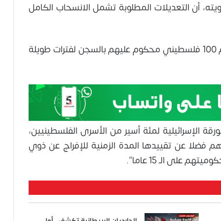
ته، أن التعديلات المطلوبة تشمل الانسحاب الكامل
وكشف عن مطالبة الحركة “باختيار قائمة تضم 100 فلسطيني محكوم عليهم بالسجن لفترات طويلة
قة الإسرائيلية لمئة أسير من الأسرى الفلسطينيين،
م فضلا عن تقييدها المدة الزمنية للإفراج عن ذوي
هم على الـ 15 عاما”.
الجارديان البريطانية تكشف.. أول