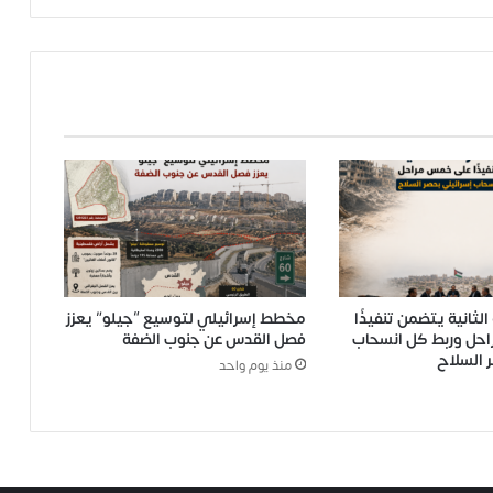
الثانية يتضمن تنفيذًا
مخطط إسرائيلي لتوسيع “جيلو” يعزز
حل وربط كل انسحاب
فصل القدس عن جنوب الضفة
 السلاح
منذ يوم واحد