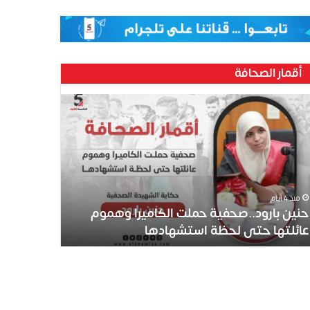
أقمار الصحافة
ين
رود..صحفية
لت
كاميرا
موم
ئلتها
ى
منذ 4 أيام
ظة
حنين بارود..صحفية حملت الكاميرا وهموم
تشهادها
عائلتها حتى لحظة استشهادها