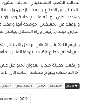
مطالب الشعب الفلسطيني العادلة، مشيرة 
للاحتلال من القطاع، وعودة النازحين، وإعادة ا
وشددت على أنها تعاملت بإيجابية ومسؤولية
والإفراج عن المعتقلين، موضحة أنها وافقت
الجاري، بينما رد رئيس وزراء الاحتلال بنيامين ن
ولليوم الـ251 على التوالي، يواصل الاحت
على أهالي قطاع غزة، مستهدفا المنازل المأهو
84 ألف مصاب بجروح مختلفة، إضافة إلى آلاف المفقودين تحت الأنقاض، وفقا لوزارة الصحة في غزة.
الوسوم
#المقاومة
#حماس
#صفقة_تبادل
#طوفان_ا