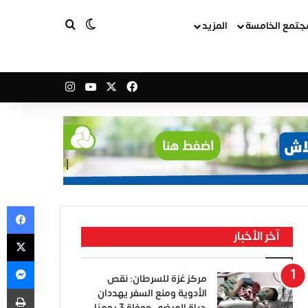
بحث عن
الوضع المظلم
جتمع الخامسة
المزيد
‫X
فيسبوك
‫YouTube
انستقرام
في
‫X
آخر الأخبار
ما
مركز غزة للسرطان: نقص
طب
الأدوية ومنع السفر يهددان
حياة المرضى ووفاة 3 يوميًا