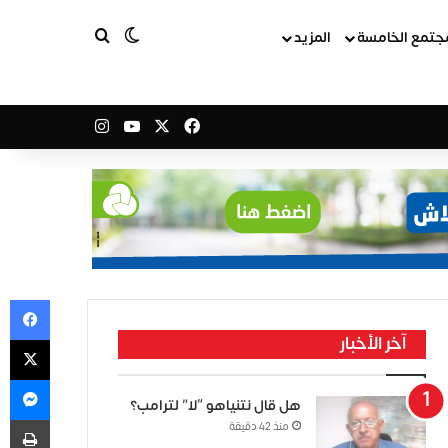
بحث عن
الوضع المظلم
جتمع الخامسة
المزيد
‫X
فيسبوك
‫YouTube
انستقرام
في
‫X
آخر الأخبار
ما
هل قال نتنياهو “لا” لترامب؟
طب
منذ 42 دقيقة