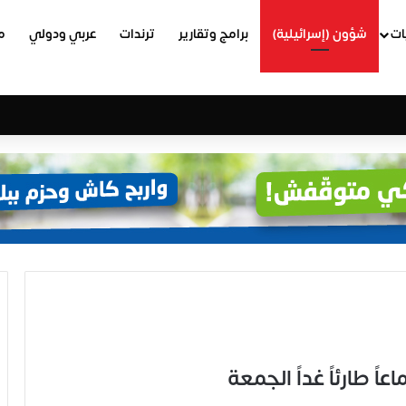
ات
شؤون (إسرائيلية)
برامج وتقارير
ترندات
عربي ودولي
م
ً طارئاً غداً الجمعة