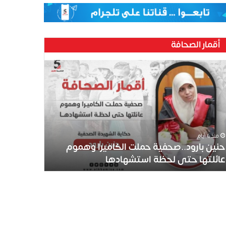
أقمار الصحافة
ين
رود..صحفية
لت
كاميرا
موم
ئلتها
ى
منذ 4 أيام
ظة
حنين بارود..صحفية حملت الكاميرا وهموم
تشهادها
عائلتها حتى لحظة استشهادها