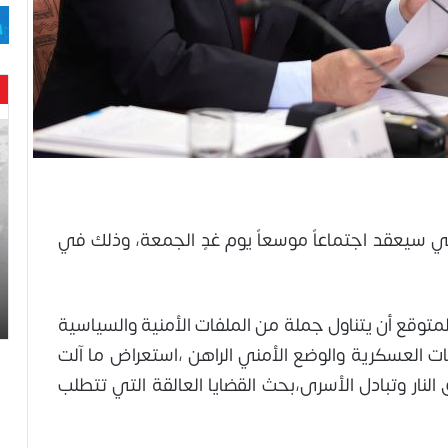
حن
با
حم
ال
وه
عا
لي سيعقد اجتماعاً موسعاً يوم غدٍ الجمعة، وذلك في
حت
لح
اس
وقع أن يتناول جملة من الملفات الأمنية والسياسية
ت العسكرية والوضع الأمني الراهن ،استعراض ما آلت
لنار وتبادل الأسرى،بحث القضايا العالقة التي تتطلب