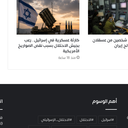
م شخصين من عسقلان
كارثة عسكرية في إسرائيل.. رعب
ح إيران
بجيش الاحتلال بسبب نقص الصواريخ
الأمريكية
منذ 18 ساعة
أهم الوسوم
ات
فل
#اسرائيل
#الاحتلال
#الاحتلال_الإسرائيلي
59