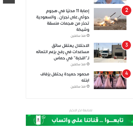
إصابة 11 مدنيًا في هجوم
حوثي على نجران.. والسعودية
تحذر من هجمات منسقة
وشيكة
منذ ساعتين
الاحتلال يعتقل سائق
مساعدات في رفح بزعم انتمائه
لـ”النخبة” في حماس
منذ ساعتين
محمود حميدة يحتفل بزفاف
ابنته
منذ ساعتين
لمتابعة اخر الاخبار