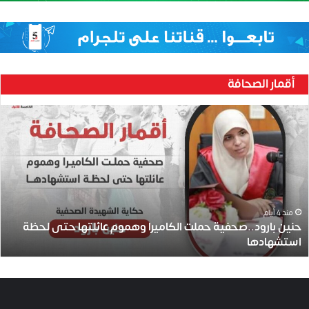
أقمار الصحافة
ح
ن
ي
ن
ب
ا
ر
و
منذ 4 أيام
حنين بارود..صحفية حملت الكاميرا وهموم عائلتها حتى لحظة
د
استشهادها
.
.
ص
ح
ف