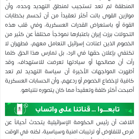
المنطقة لم تعد تستجيب لمنطق التهديد وحده، وأن
موازين القوى باتت أكثر تعقيداً من أن تُحسم بخطابات
القوة أو باستعراض القدرات العسكرية، وفي قلب هذه
التحولات برزت إيران باعتبارها نموذجاً مختلفاً عن كثير من
الخصوم الذين اعتادت إسرائيل التعامل معهم، فطهران لا
تكتفي بإعلان حقها في الرد، بل تمارس هذا الحق كلما
رأت أن مصالحها أو سيادتها تعرضت للاستهداف، وقد
أظهرت المواجهات الأخيرة أن سياسة التهديد لم تعد
كافية لإخضاع الخصوم أو ردعهم، وأن الحسابات العسكرية
أصبحت أكثر كلفة وتعقيداً مما كان يتصوره نتنياهو.
اللافت أن رئيس الحكومة الإسرائيلية يتحدث أحياناً عن
فرص للتفاوض أو ترتيبات امنية وسياسية، لكنه في الوقت