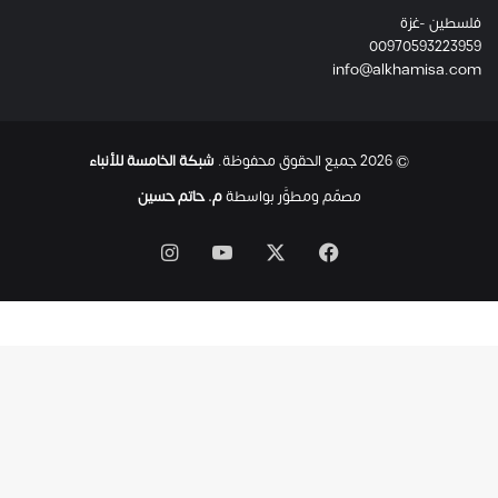
ئ
فلسطين -غزة
ل
00970593223959
ت
info@alkhamisa.com
ه
ا
ح
ت
© 2026 جميع الحقوق محفوظة.
شبكة الخامسة للأنباء
ى
ل
مصمّم ومطوَّر بواسطة
م. حاتم حسين
ح
ظ
‫X
فيسبوك
‫YouTube
انستقرام
ة
ا
س
ت
ش
ه
ا
د
ه
ا