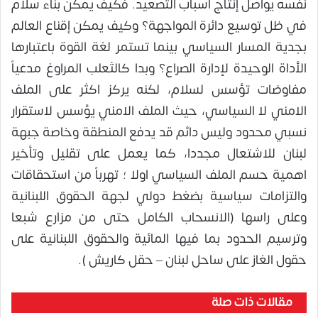
نفسه يواصل إنتاج أسباب التصعيد. فكيف يمكن بناء سلام
في ظل توسيع دائرة المواجهة؟ وكيف يمكن إقناع العالم
بجدية المسار السياسي بينما تستمر لغة القوة باعتبارها
الأداة الوحيدة لإدارة الصراع؟ وبدا كالثعلب المراوغ مدعياً
مفاوضات تؤسس لسلام، لكنه يركز اكثر على الملف
الامني لا السياسي، حيث الملف الامني يؤسس لاستقرار
نسبي محدود وليس دائم قد يدفع المنطقة وخاصة جبهة
لبنان للاشتعال مجددا، كما يعمل على تقليل وتأخير
اهمية حسم الملف السياسي اولا ؛ تهرباً من استحقاقات
والتزامات سياسية بضغط دولي لجهة الحقوق اللبنانية
وعلى راسها (الانسحاب الكامل حتى من مزارع شبعا
وترسيم الحدود بما فيها المائية والحقوق اللبنانية على
حقول الغاز على ساحل لبنان – حقل كاريش ).
مقالات ذات صلة