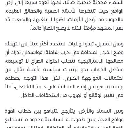
السماء محدثة ضجيجاً هائلاً، لكنها تعود سريعاً إلى أرض
الواقع حيث تنتظرها الأسئلة الصعبة والحقائق العنيدة.
فالحروب قد تؤجل الأزمات، لكنها لا تلغيها، والتصعيد قد
يغير المشهد مؤقتاً، لكنه لا يصنع انتصاراً دائماً.
وفي المقابل، تبدو الولايات المتحدة أكثر ميلاً إلى التهدئة
ومنع انفجار المنطقة في حرب شاملة؛ فواشنطن تدرك أن
مصالحها الاستراتيجية تتطلب احتواء الصراع لا توسيعه،
وتفضّل الذهاب نحو ترتيبات سياسية وأمنية تقلل من
احتمالات المواجهة الكبرى، لكن هذا التوجه يصطدم
برغبة نتنياهو في إبقاء المنطقة على حافة الاشتعال، أملاً
في تغيير الوقائع أو الهروب من استحقاقات الداخل.
وبين السماء والأرض، يتأرجح نتنياهو بين خطاب القوة
وواقع العجز، وبين طموحاته السياسية وحدود ما تستطيع