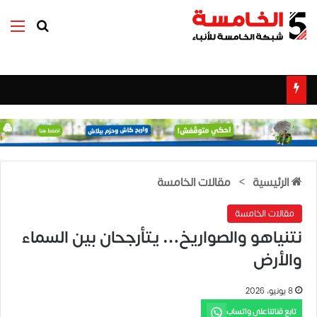
بحث عن
الق
الرئيسية
>
مقالات الخامسة
مقالات الخامسة
نتنياهو والصواريخ… يتأرجحان بين السماء
والأرض
8 يونيو، 2026
تابع قناتنا على واتساب