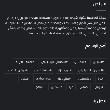
ي
من نحن
ة
ح
م
شبكة الخامسة للأنباء
شبكة إعلامية مهنية مستقلة، مرخصة من وزارة الإعلام،
ل
تعمل على نشر الأخبار والمستجدات والاحداث على مدار الساعة عبر منصات الإعلام
ت
الرقمي وموقعاً رسميا يعمل وفقاً للرؤية والمحتوى الفلسطيني وتهتم بالشأن
ا
الداخلي والمحلي والإعلام وفق سياسة الحيادية والموضوعية.
ل
ك
أهم الوسوم
ا
م
ي
#اسرائيل
#الاحتلال
#الاحتلال_الإسرائيلي
#الضفة_الغربية
ر
ا
#العدوان_الاسرائيلي
#حرب_غزة
#صفقة_تبادل
#طوفان_الأقصى
و
#غزة
#فلسطين
#قطاع_غزة
alkhamisa
احتلال
ه
م
اسرائيل
حماس
غزة
فلسطين
نتنياهو
و
م
ع
اتصل بنا
ا