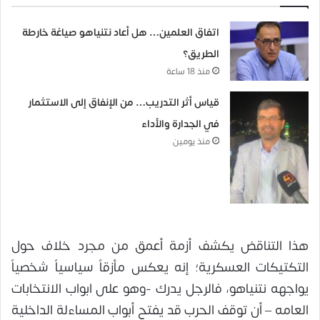
اتفاق العلمين… هل أعاد نتنياهو صياغة خارطة
الطريق؟
منذ 18 ساعة
قياس أثر التدريب… من الإنفاق إلى الاستثمار
في الجدارة والأداء
منذ يومين
هذا التناقض يكشف أزمة أعمق من مجرد خلاف حول
التكتيكات العسكرية؛ إنه يعكس مأزقاً سياسياً شخصياً
يواجهه نتنياهو، فالرجل يدرك -وهو على ابواب الانتخابات
العامه – أن توقف الحرب قد يفتح أبواب المساءلة الداخلية