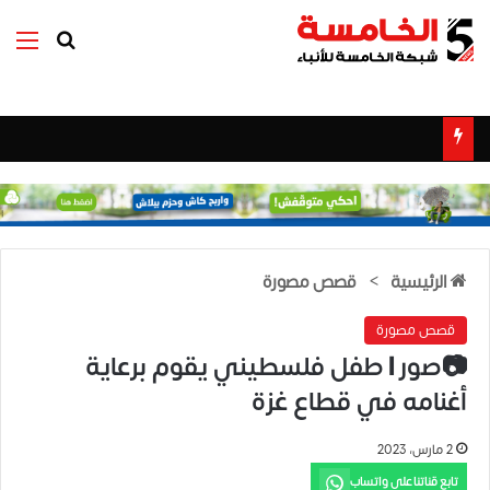
بحث عن
الق
الرئيسية
>
قصص مصورة
قصص مصورة
📷صور | طفل فلسطيني يقوم برعاية
أغنامه في قطاع غزة
2 مارس، 2023
تابع قناتنا على واتساب