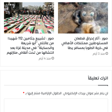
صور : آثار إحراق قطعان
صور : تشييع جثامين 112 شهيدا
المستوطنين ممتلكات الأهالي
من عائلتي “أبو شريعة
في خربة الطوبا بمسافر يطا
والحساينة” في مدينة غزة بعد
انتشالها من تحت أنقاض منازلهم
منذ 3 أيام
منذ 4 أيام
اترك تعليقاً
لن يتم نشر عنوان بريدك الإلكتروني.
الحقول الإلزامية مشار إليها بـ
*
ا
ل