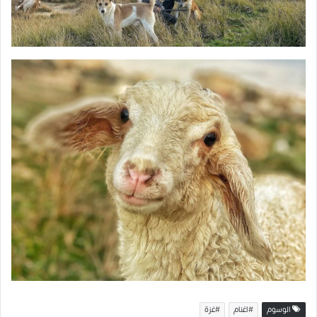
الوسوم
#اغنام
#غزة