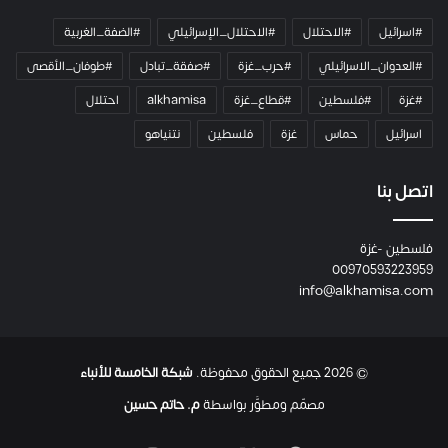
ي
#اسرائيل
#الاحتلال
#الاحتلال_الإسرائيلي
#الضفة_الغربية
ر
ا
#العدوان_الاسرائيلي
#حرب_غزة
#صفقة_تبادل
#طوفان_الأقصى
و
#غزة
#فلسطين
#قطاع_غزة
alkhamisa
احتلال
ه
م
اسرائيل
حماس
غزة
فلسطين
نتنياهو
و
م
ع
اتصل بنا
ا
ئ
فلسطين -غزة
ل
00970593223959
ت
info@alkhamisa.com
ه
ا
ح
ت
© 2026 جميع الحقوق محفوظة.
شبكة الخامسة للأنباء
ى
ل
مصمّم ومطوَّر بواسطة
م. حاتم حسين
ح
ظ