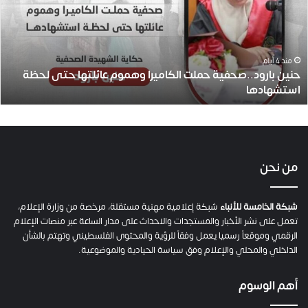
ن
ب
ا
ر
و
منذ 4 أيام
حنين بارود..صحفية حملت الكاميرا وهموم عائلتها حتى لحظة
د
استشهادها
.
.
ص
ح
ف
ي
من نحن
ة
ح
م
شبكة الخامسة للأنباء
شبكة إعلامية مهنية مستقلة، مرخصة من وزارة الإعلام،
ل
تعمل على نشر الأخبار والمستجدات والاحداث على مدار الساعة عبر منصات الإعلام
ت
الرقمي وموقعاً رسميا يعمل وفقاً للرؤية والمحتوى الفلسطيني وتهتم بالشأن
ا
الداخلي والمحلي والإعلام وفق سياسة الحيادية والموضوعية.
ل
ك
أهم الوسوم
ا
م