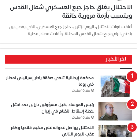
الاحتلال يغلق حاجز جبع العسكري شمال القدس
ويتسبب بأزمة مرورية خانقة
أغلقت قوات الاحتلال، اليوم الإثنين، حاجز جبع العسكري، الذي يفصل بين
بلدتي الرام وجبع شمال القدس المحتلة. وأفادت مصادر محلية…
آخر الأخبار
محكمة إيطالية تلغي صفقة رادار إسرائيلي لمطار
في روما
منذ 10 ساعات
رئيس الموساد يقيل مسؤولين بارزين بعد فشل
خطة إسقاط النظام في إيران
منذ 10 ساعات
الاحتلال يواصل عدوانه على مخيم قلنديا وكفر
عقب لليوم الثاني