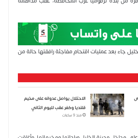
رة من بلدة ترقوميا غرب المحافظة، عقب مداهمة
خليل جاء بعد عمليات اقتحام مفاجئة رافقتها حالة من
ى
الاحتلال يواصل عدوانه على مخيم
قلنديا وكفر عقب لليوم الثاني
منذ 9 ساعات
لى مداخل مدينة الخليل وبلداتها ومخيماتها. وأغلقت