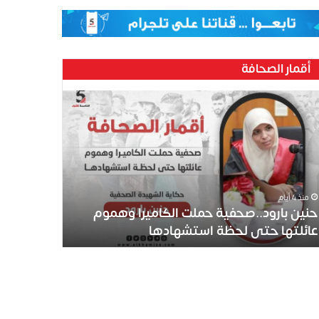
أقمار الصحافة
ين
رود..صحفية
لت
كاميرا
موم
ئلتها
ى
منذ 4 أيام
ظة
حنين بارود..صحفية حملت الكاميرا وهموم
تشهادها
عائلتها حتى لحظة استشهادها