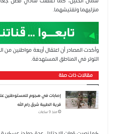
شمال الخليل، كما اعتقلت شادي فضل جعاف
منزليهما وتفتيشهما.
وأكدت المصادر أن اعتقال أربعة مواطنين من ال
التوتر في المناطق المستهدفة.
مقالات ذات صلة
إصابات في هجوم للمستوطنين عل
قرية الطيبة شرق رام الله
منذ 9 ساعات
كما نصبت قوات الاحتلال عدة حواجز عسكرية ع