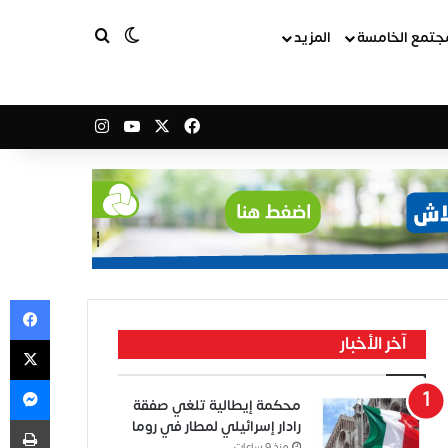
بحث عن
الوضع المظلم
جتمع الخامسة
المزيد
‫X
فيسبوك
‫YouTube
انستقرام
في
‫X
آخر الأخبار
ما
محكمة إيطالية تلغي صفقة
طب
رادار إسرائيلي لمطار في روما