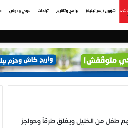
ات
شؤون (إسرائيلية)
برامج وتقارير
ترندات
عربي ودولي
م
هم طفل من الخليل ويغلق طرقاً وحواجز