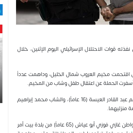
حن
با
فذته قوات الاحتلال الإسرائيلي اليوم الإثنين، خلال
حم
ال
وه
عا
ال اقتحمت مخيم العروب شمال الخليل، وداهمت عدداً
حت
 وأسفرت الحملة عن اعتقال طفل وشاب من المخيم.
لح
اس
وأوضحت المصادر أنه جرى اعتقال الطفل وسيم عبد القادر العيسة (16 عاماً)، والشاب محمد إبراهيم
وفي سياق متصل، اعتقلت قوات الاحتلال المواطن غازي فوزي أبو عياش (65 عاماً) من بلدة بيت أمر