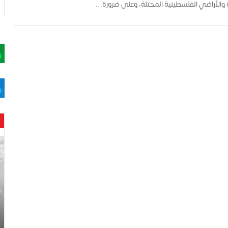
 والأراضي الفلسطينية المحتلة، وعلى ضرورة…
ح
ن
ي
ن
ب
ا
ر
و
د