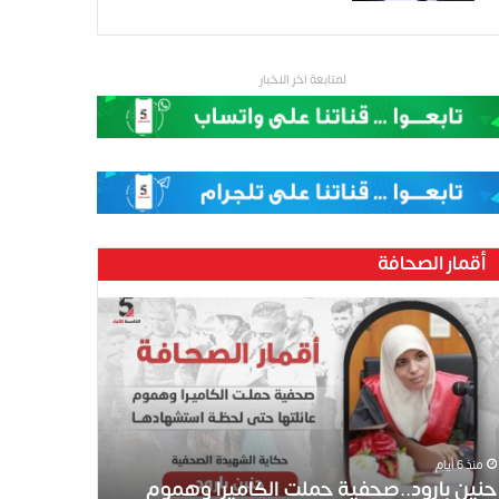
لمتابعة اخر الاخبار
أقمار الصحافة
منذ 6 أيام
حنين بارود..صحفية حملت الكاميرا وهموم