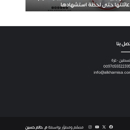
عائلتها حتى لحظة استشهادها
صل بنا
سطين -غزة
009705932239
info@alkhamisa.c
‫X
فيسبوك
‫YouTube
انستقرام
مصمّم ومطوَّر بواسطة
م. حاتم حسين